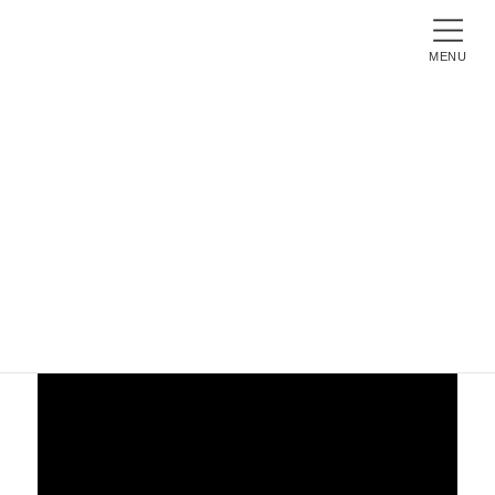
コ
ナ
ン
ビ
テ
ゲ
MENU
ン
ー
ツ
シ
へ
ョ
e-Movie
ス
ン
キ
に
ッ
移
プ
動
ホーム
e-Movie
【2022課外活動】写真部 2022.5.6(金)
【2022課外活動】写真部 2022.5.6(金)
2022年5月6日