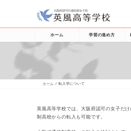
コ
ナ
ン
ビ
テ
ゲ
ン
ー
ツ
シ
へ
ョ
ホーム
学習の進め方
ス
ン
キ
に
ッ
移
プ
動
ホーム
転入学について
英風高等学校では、大阪府認可の女子だけ
制高校からの転入も可能です。