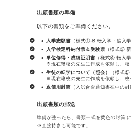
出願書類の準備
以下の書類をご準備ください。
入学志願書
（様式①-B 転入学・編入
入学検定料納付票＆受験票
（様式② 
単位修得・成績証明書
（様式④ 転入
※現在籍校の先生に作成を依頼し、校
生徒の転学について（照会）
（様式⑤
※現在籍校の先生に作成を依頼し、校
返信用封筒
（入試合否通知書在中の封
出願書類の郵送
準備が整ったら、書類一式を黄色の封筒 
※直接持参も可能です。