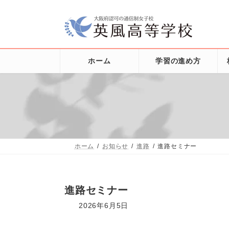
コ
ナ
ン
ビ
テ
ゲ
ン
ー
ツ
シ
へ
ョ
ホーム
学習の進め方
ス
ン
キ
に
ッ
移
プ
動
ホーム
お知らせ
進路
進路セミナー
進路セミナー
2026年6月5日